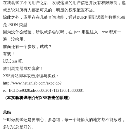
在我尝试了不同用户之后，发现这里的用户信息并没有权限限制，也
就是说对所有人都是可见的，明显的权限配置不当。
除此之外，应用存在几处查询功能，通过BURP 看到返回的数据包都
是 JSON 类型
因为没什么经验，所以就多尝试吗，在 json 那里注入，xxe 都来一
遍，没啥用。
前面还有一个参数，试试？
有戏！
试试 xss 吧
放到浏览器成功弹窗！
XSS跨站脚本攻击原理与实践：
http://www.hetianlab.com/expc.do?
ec=ECIDee9320adea6e062017112120313800001
（本实验将详细介绍XSS攻击的原理）
总结
平时做测试还是要细心，多总结，每一个能输入的地方都不能放过，
多试试总是好的。