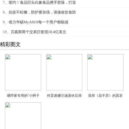
7、
签约！食品巨头白象食品携手群脉，打造
8、
抗疫不松懈，防护要加强，请接收饮食防
9、
借力华硕MyASUS每一个用户都能成
10、
贝索斯两个交易日套现18.4亿美元
精彩图文
嗯哼家专用的“小辫子
何炅谢娜汪涵退休后湖
觉得《花不弃》的莫若