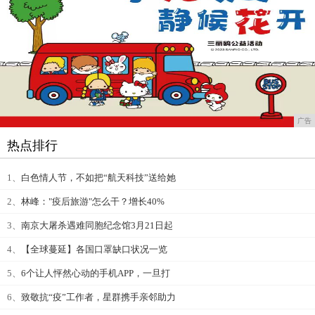
广告
热点排行
1、
白色情人节，不如把“航天科技”送给她
2、
林峰："疫后旅游"怎么干？增长40%
3、
南京大屠杀遇难同胞纪念馆3月21日起
4、
【全球蔓延】各国口罩缺口状况一览
5、
6个让人怦然心动的手机APP，一旦打
6、
致敬抗“疫”工作者，星群携手亲邻助力