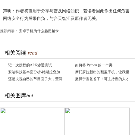
声明：作者初衷用于分享与普及网络知识，若读者因此作出任何危害
网络安全行为后果自负，与合天智汇及原作者无关。
推荐阅读：
安卓手机为什么越用越卡
相关阅读
read
·
记一次授权的APK渗透测试
·
如何将 Python 的一个类
·
安洁科技基本面分析-特斯拉叠加
·
摩托罗拉新出的翻盖手机，让我重
·
还是央视自己的节目面子大，董卿
·
撒贝宁当爸爸了！可主持圈的人才
相关图库
hot