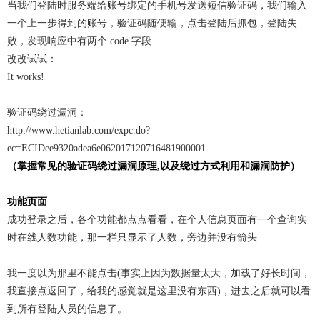
当我们登陆时服务端给账号绑定的手机号发送短信验证码，我们输入
一个上一步得到的账号，验证码随便输，点击登陆后抓包，登陆失
败，发现响应中有两个 code 字段
改改试试：
It works!
验证码绕过漏洞：
http://www.hetianlab.com/expc.do?
ec=ECIDee9320adea6e062017120716481900001
（掌握常见的验证码绕过漏洞原理,以及绕过方式利用和漏洞防护）
功能页面
成功登录之后，各个功能都点点看看，在个人信息页面有一个查询实
时在线人数功能，那一栏只显示了人数，旁边并没有箭头
我一度以为那里不能点击(事实上因为数据量太大，加载了好长时间，
我直接点返回了，给我的感觉就是这里没有东西)，进去之后就可以看
到所有登陆人员的信息了。