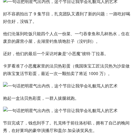
好不容易拍出了 9 集节目，扎克团队又遇到了新的问题：一路吃好喝
好住好，没钱了。
他们沦落到吃饭只能四个人点一份菜、一勺吞拿鱼和几杯热水，住在
废弃的露营小屋，去湖里钓鱼填饱肚子（没钓到）。
还好，他们的最后一个采访对象是“小恶魔”彼特·丁拉基。
卡罗看准了小恶魔家里的法贝热彩蛋（俄国珠宝工匠法贝热为沙皇做
的珠宝复活节彩蛋，最近一次一颗拍卖了将近 1000 万）。
抱起一盒法贝热彩蛋，一群人拔腿就跑。
节目完成了，钱也到手了。扎克终于前往洛杉矶，拥有了自己的晚间
秀，在好莱坞的豪华演播厅和盖尔·加朵谈笑风生。