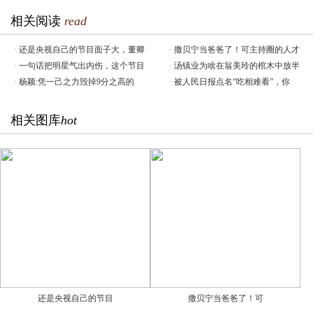
相关阅读
read
·
还是央视自己的节目面子大，董卿
·
撒贝宁当爸爸了！可主持圈的人才
·
一句话把明星气出内伤，这个节目
·
汤镇业为啥在翁美玲的棺木中放半
·
杨颖:凭一己之力毁掉9分之高的
·
被人民日报点名“吃相难看”，你
相关图库
hot
还是央视自己的节目
撒贝宁当爸爸了！可