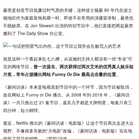
蕨类是创造节目低廉过时气质的关键，这种波士顿蕨 80 年代在波士
顿地区作为家庭装饰风靡一时。即使不在常用的演播室录制，蕨类也
不能缺席。在 Jon Stewart 出演的特别节目中，他们直接把两盆蕨类
搬到了 The Daily Show 办公室。
就是这样一个看起来乱
七八
糟，从设施到主持人都没有一丝“专业”可
言的网络节目，
曾一次提名、两次获得过两次艾米的优秀
真人
娱乐短
片奖，常年占据播出网站 Funny Or Die 最高点击量的位置
。
《蕨间访谈》本来是电视喜剧节目中的一个环节，因为节目被取消，
改在网站上 Funny or Die 播出。从 2008 年到 2018 年，《蕨间访
谈》一共只推出过 21 集节目，嘉宾几乎都是大牌明星，每集只有
三
四
分钟，短小精悍。
最近，Netflix 推出的《蕨间访谈：电影版》让这个节目再次走进大众
视野。不像很多失败的“大电影”改编，《蕨间访谈：电影版》实在地
保留了节目的精髓——“冒犯”访谈。