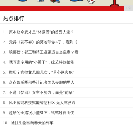
广告
热点排行
1、
原本赵今麦才是“林徽因”的首要人选？
2、
觉得《花不弃》的莫若菲够A了，看到《
3、
琅琊榜：祁王和靖王谁更适合当皇帝？看
4、
嗯哼家专用的“小辫子”，综艺特效都能
5、
撒贝宁喜得龙凤胎儿女，“芳心纵火犯”
6、
盘点娱乐圈那些让记者闻风丧胆的男人
7、
不是《梦回》女主不努力，而是“前辈”
8、
风图智能科技赋能智慧社区 无人驾驶通
9、
超酷的全路况小型SUV，试驾过自由侠
10、
通往生物医药春天的列车