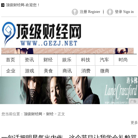
顶级财经网-欢迎您！
注册 Register
登录 Sign in
首页
资讯
财经
娱乐
科技
汽车
时尚
企业
游戏
美食
商讯
消费
微商
广告
广告
您当前位置：
顶级财经网
>
财经
> 正文
更多
一句话把明星气出内伤，这个节目让我学会礼貌骂