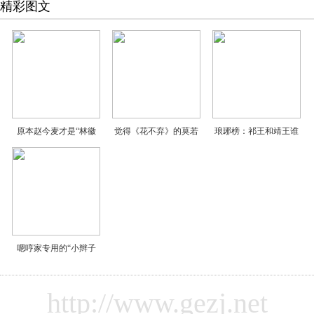
精彩图文
原本赵今麦才是“林徽
觉得《花不弃》的莫若
琅琊榜：祁王和靖王谁
嗯哼家专用的“小辫子
http://www.gezj.net