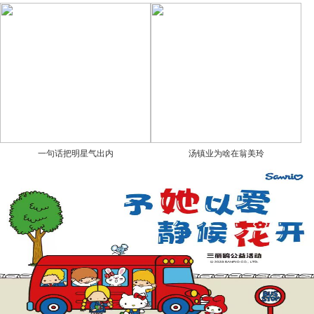
一句话把明星气出内
汤镇业为啥在翁美玲