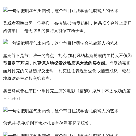
又或者召唤出另一位嘉宾：布拉德·皮特受访时，路易 CK 突然上场开
始讲单口，毫无防备的皮特只能缩在椅子里。
嘉宾并不是节目唯一的亮点，扎克·加利凡纳基斯扮演的主持人
不仅为
节目定下基调，也更深入地探索这场反讽大戏的层次感
。当受访嘉宾
面对扎克的问题选择反击时，扎克往往表现出受伤或恼羞成怒，轻易
地将话语主动权交给嘉宾。
奥巴马就曾在节目中拿扎克主演的电影《宿醉》系列中不太成功的第
三部开刀，
詹妮弗·劳伦斯则直接对扎克的体重开起了玩笑。