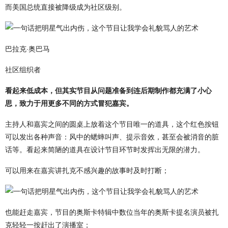
而美国总统直接被降级成为社区级别。
巴拉克·奥巴马
社区组织者
看起来低成本，但其实节目从问题准备到连后期制作都充满了小心
思
，致力于用更多不同的方式冒犯嘉宾。
主持人和嘉宾之间的圆桌上放着这个节目唯一的道具，这个红色按钮
可以发出各种声音：风中的蟋蟀叫声、提示音效，甚至会被消音的脏
话等。看起来简陋的道具在设计节目环节时发挥出无限的潜力。
可以用来在嘉宾讲扎克不感兴趣的故事时及时打断；
也能赶走嘉宾，节目的
奥斯卡
特辑中数位当年的
奥斯卡
提名演员被扎
克轻轻一按赶出了演播室；