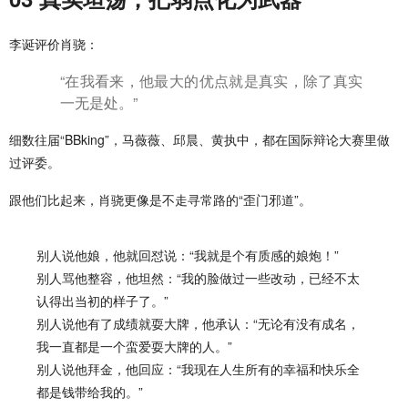
李诞评价肖骁：
“在我看来，他最大的优点就是真实，除了真实
一无是处。”
细数往届“BBking”，马薇薇、邱晨、黄执中，都在国际辩论大赛里做
过评委。
跟他们比起来，肖骁更像是不走寻常路的“歪门邪道”。
别人说他娘，他就回怼说：“我就是个有质感的娘炮！”
别人骂他整容，他坦然：“我的脸做过一些改动，已经不太
认得出当初的样子了。”
别人说他有了成绩就耍大牌，他承认：“无论有没有成名，
我一直都是一个蛮爱耍大牌的人。”
别人说他拜金，他回应：“我现在人生所有的幸福和快乐全
都是钱带给我的。”