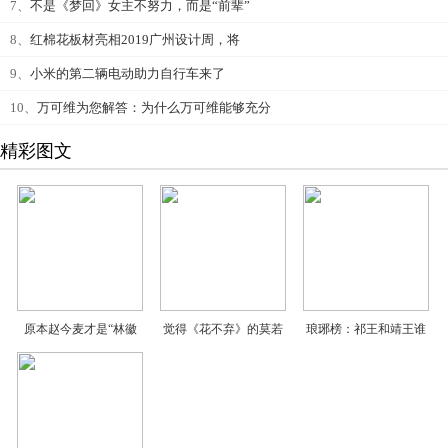
7、
不是《梦回》女主不努力，而是“前辈”
8、
红棉花板材亮相2019广州设计周，将
9、
小米的第二辆电动助力自行车来了
10、
万可维为您解答：为什么万可维能够充分
精彩图文
原本赵今麦才是“林徽
觉得《花不弃》的莫若
琅琊榜：祁王和靖王谁