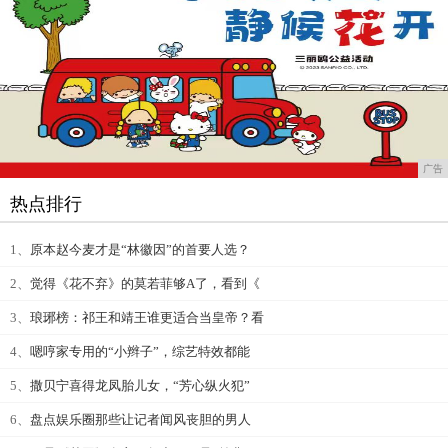
广告
热点排行
1、
原本赵今麦才是“林徽因”的首要人选？
2、
觉得《花不弃》的莫若菲够A了，看到《
3、
琅琊榜：祁王和靖王谁更适合当皇帝？看
4、
嗯哼家专用的“小辫子”，综艺特效都能
5、
撒贝宁喜得龙凤胎儿女，“芳心纵火犯”
6、
盘点娱乐圈那些让记者闻风丧胆的男人