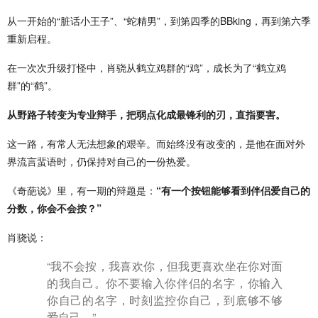
从一开始的“脏话小王子”、“蛇精男”，到第四季的BBking，再到第六季
重新启程。
在一次次升级打怪中，肖骁从鹤立鸡群的“鸡”，成长为了“鹤立鸡
群”的“鹤”。
从野路子转变为专业辩手，把弱点化成最锋利的刃，直指要害。
这一路，有常人无法想象的艰辛。而始终没有改变的，是他在面对外
界流言蜚语时，仍保持对自己的一份热爱。
《奇葩说》里，有一期的辩题是：
“有一个按钮能够看到伴侣爱自己的
分数，你会不会按？”
肖骁说：
“我不会按，我喜欢你，但我更喜欢坐在你对面
的我自己。你不要输入你伴侣的名字，你输入
你自己的名字，时刻监控你自己，到底够不够
爱自己。”