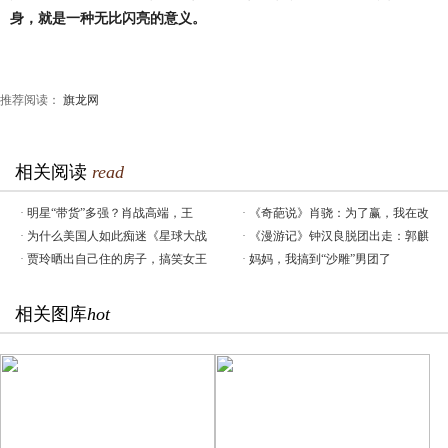
身，就是一种无比闪亮的意义。
推荐阅读：
旗龙网
相关阅读
read
·
明星“带货”多强？肖战高端，王
·
《奇葩说》肖骁：为了赢，我在改
·
为什么美国人如此痴迷《星球大战
·
《漫游记》钟汉良脱团出走：郭麒
·
贾玲晒出自己住的房子，搞笑女王
·
妈妈，我搞到“沙雕”男团了
相关图库
hot