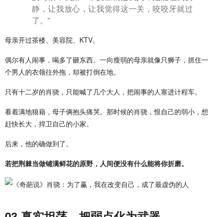
静，让我放心，让我觉得这一关，咬咬牙就过
了。”
母亲开过茶楼、美容院、KTV。
偶尔有人闹事，喝多了砸东西。一向瘦弱的母亲就像只狮子，抓住一
个男人的衣领往外拖，却被打倒在地。
只有十二岁的肖骁，只能喊了几个大人，把闹事的人塞进计程车。
看着满地狼藉，母子俩抱头痛哭。那时候的肖骁，恨自己的弱小，想
赶快长大，捍卫自己的小家。
后来，他的确做到了。
若把荆棘当做铺满鲜花的原野，人间便没有什么能将你折磨。
03 真实坦荡，把弱点化为武器