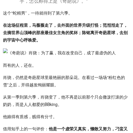
手，怎么称得上是《奇葩说》。”
这个“蛇精男”，一待就待到了第六季。
在这场征程里，马薇薇走了，去外面的世界升级打怪；范湉湉走了，
去摘世界山顶峰的那座最佳女主角的奖杯；陈铭离开奇葩星球，去别
的宇宙中心呼唤爱。
而有的人，还在。
肖骁，仍然是奇葩星球里最艳丽的那朵花。在看过一场场“粉红色的
雪”之后，开得越发绚丽耀眼。
从第一季到第六季，肖骁变了，他不再是以前那个只会撒泼打滚的少
奶奶，而是人人都爱的BBking。
他娘得有质感，贱得有分寸。
借用知乎上的一句评价：
他是一个虚荣又真实，懒散又努力，刁蛮又