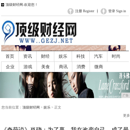
顶级财经网-欢迎您！
注册 Register
登录 Sign in
首页
资讯
财经
娱乐
科技
汽车
时尚
企业
游戏
美食
商讯
消费
微商
广告
广告
您当前位置：
顶级财经网
>
娱乐
> 正文
更多
《奇葩说》肖骁：为了赢，我在改变自己，成了最