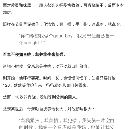
面对质疑和抹黑，一般人都会选择妥协收敛，可肖骁偏不，反而变本
加厉。
照样在节目里穿裙子，化浓妆，腰一插，手一指，该说啥，就说啥。
“你们希望我做个good boy，我只想让自己当一
个bad girl！”
百毒不侵如肖骁，却并非生来坚强。
肖骁小时候，父亲总是生病，动不动就口吐鲜血。
刚开始，他吓得要死。时间一长，也慢慢习惯了，知道只要打给
120，默默等救护车来，爸爸就会从鬼门关回来。
然而，10岁的肖骁，没能等到父亲的回来。
父亲离世后，母亲独自抚养他长大，对他影响很大：
“当我紧张，我害怕，我犯错，我头脑一片空白
的时候，我第一个反应就是我妈，她能让我安