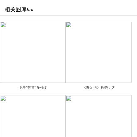
相关图库
hot
明星“带货”多强？
《奇葩说》肖骁：为