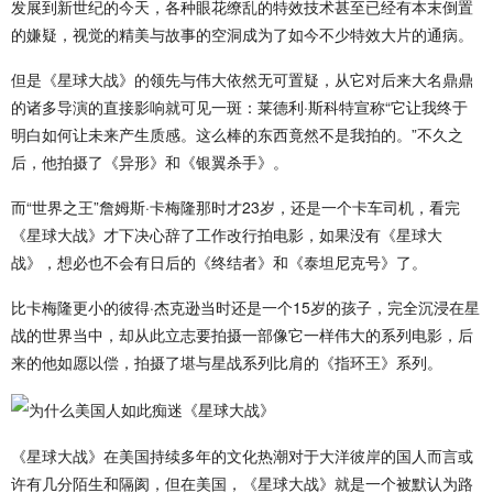
发展到新世纪的今天，各种眼花缭乱的特效技术甚至已经有本末倒置
的嫌疑，视觉的精美与故事的空洞成为了如今不少特效大片的通病。
但是《星球大战》的领先与伟大依然无可置疑，从它对后来大名鼎鼎
的诸多导演的直接影响就可见一斑：莱德利·斯科特宣称“它让我终于
明白如何让未来产生质感。这么棒的东西竟然不是我拍的。”不久之
后，他拍摄了《异形》和《银翼杀手》。
而“世界之王”詹姆斯·卡梅隆那时才23岁，还是一个卡车司机，看完
《星球大战》才下决心辞了工作改行拍电影，如果没有《星球大
战》，想必也不会有日后的《终结者》和《泰坦尼克号》了。
比卡梅隆更小的彼得·杰克逊当时还是一个15岁的孩子，完全沉浸在星
战的世界当中，却从此立志要拍摄一部像它一样伟大的系列电影，后
来的他如愿以偿，拍摄了堪与星战系列比肩的《指环王》系列。
《星球大战》在美国持续多年的文化热潮对于大洋彼岸的国人而言或
许有几分陌生和隔阂，但在美国，《星球大战》就是一个被默认为路