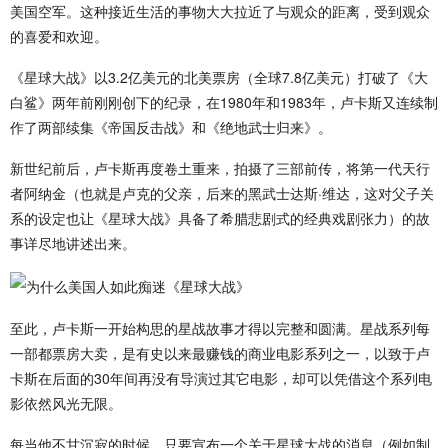
美国空军。这种接近生活的事物大大拉近了与观众的距离，受到观众
的喜爱和欢迎。
《星球大战》以3.2亿美元的北美票房（全球7.8亿美元）打破了《大
白鲨》两年前刚刚创下的纪录，在1980年和1983年，卢卡斯又连续制
作了两部续集《帝国反击战》和《绝地武士归来》。
新世纪前后，卢卡斯再度卷土重来，拍摄了三部前传，将第一代天行
者阿纳金（也就是卢克的父亲，后来的黑武士达斯·维达，这对父子关
系的设定也让《星球大战》具备了希腊悲剧式的经典戏剧张力）的故
事详尽地讲述出来。
至此，卢卡斯一开始构思的星战故事才得以完整和圆满。星战系列每
一部都票房大卖，是有史以来最赚钱的商业电影系列之一，以致于卢
卡斯在后面的30年间再没有导演过其它电影，却可以凭借这个系列电
影依然风光无限。
每当他不甘沉寂的时候，只要宣布一个关于星球大战的消息（例如制