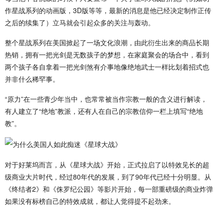
作星战系列的动画版，3D版等等，最新的消息是他已经决定制作正传
之后的续集了）立马就会引起众多的关注与轰动。
整个星战系列在美国掀起了一场文化浪潮，由此衍生出来的商品长期
热销，拥有一把光剑是无数孩子的梦想，在家庭聚会的场合中，看到
两个孩子各自拿着一把光剑煞有介事地像绝地武士一样比划着招式也
并非什么稀罕事。
“原力”在一些青少年当中，也常常被当作宗教一般的含义进行解读，
有人建立了“绝地”教派，还有人在自己的宗教信仰一栏上填写“绝地
教”。
对于好莱坞而言，从《星球大战》开始，正式拉启了以特效见长的超
级商业大片时代，经过80年代的发展，到了90年代已经十分明显。从
《终结者2》和《侏罗纪公园》等影片开始，每一部重磅级的商业炸弹
如果没有标榜自己的特效成就，都让人觉得提不起劲来。