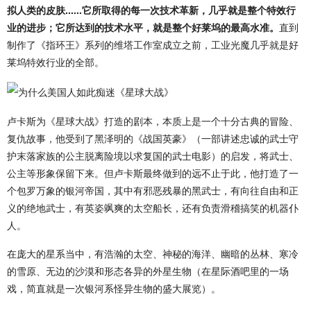
拟人类的皮肤......它所取得的每一次技术革新，几乎就是整个特效行
业的进步；它所达到的技术水平，就是整个好莱坞的最高水准。
直到
制作了《指环王》系列的维塔工作室成立之前，工业光魔几乎就是好
莱坞特效行业的全部。
卢卡斯为《星球大战》打造的剧本，本质上是一个十分古典的冒险、
复仇故事，他受到了黑泽明的《战国英豪》（一部讲述忠诚的武士守
护末落家族的公主脱离险境以求复国的武士电影）的启发，将武士、
公主等形象保留下来。但卢卡斯最终做到的远不止于此，他打造了一
个包罗万象的银河帝国，其中有邪恶残暴的黑武士，有向往自由和正
义的绝地武士，有英姿飒爽的太空船长，还有负责滑稽搞笑的机器仆
人。
在庞大的星系当中，有浩瀚的太空、神秘的海洋、幽暗的丛林、寒冷
的雪原、无边的沙漠和形态各异的外星生物（在星际酒吧里的一场
戏，简直就是一次银河系怪异生物的盛大展览）。