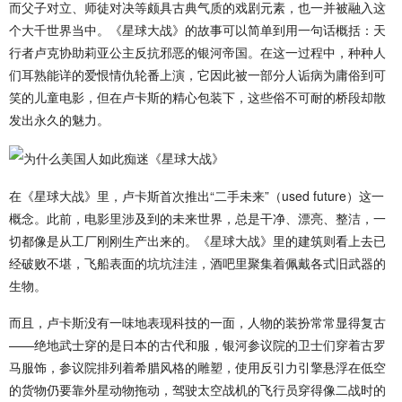
而父子对立、师徒对决等颇具古典气质的戏剧元素，也一并被融入这
个大千世界当中。《星球大战》的故事可以简单到用一句话概括：天
行者卢克协助莉亚公主反抗邪恶的银河帝国。在这一过程中，种种人
们耳熟能详的爱恨情仇轮番上演，它因此被一部分人诟病为庸俗到可
笑的儿童电影，但在卢卡斯的精心包装下，这些俗不可耐的桥段却散
发出永久的魅力。
在《星球大战》里，卢卡斯首次推出“二手未来”（used future）这一
概念。此前，电影里涉及到的未来世界，总是干净、漂亮、整洁，一
切都像是从工厂刚刚生产出来的。《星球大战》里的建筑则看上去已
经破败不堪，飞船表面的坑坑洼洼，酒吧里聚集着佩戴各式旧武器的
生物。
而且，卢卡斯没有一味地表现科技的一面，人物的装扮常常显得复古
——绝地武士穿的是日本的古代和服，银河参议院的卫士们穿着古罗
马服饰，参议院排列着希腊风格的雕塑，使用反引力引擎悬浮在低空
的货物仍要靠外星动物拖动，驾驶太空战机的飞行员穿得像二战时的