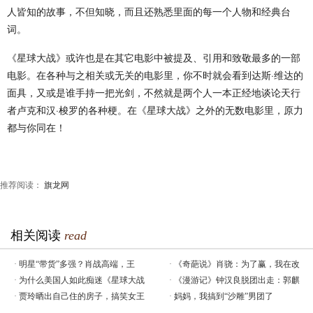
人皆知的故事，不但知晓，而且还熟悉里面的每一个人物和经典台
词。
《星球大战》或许也是在其它电影中被提及、引用和致敬最多的一部
电影。在各种与之相关或无关的电影里，你不时就会看到达斯·维达的
面具，又或是谁手持一把光剑，不然就是两个人一本正经地谈论天行
者卢克和汉·梭罗的各种梗。在《星球大战》之外的无数电影里，原力
都与你同在！
推荐阅读：
旗龙网
相关阅读
read
·
明星“带货”多强？肖战高端，王
·
《奇葩说》肖骁：为了赢，我在改
·
为什么美国人如此痴迷《星球大战
·
《漫游记》钟汉良脱团出走：郭麒
·
贾玲晒出自己住的房子，搞笑女王
·
妈妈，我搞到“沙雕”男团了