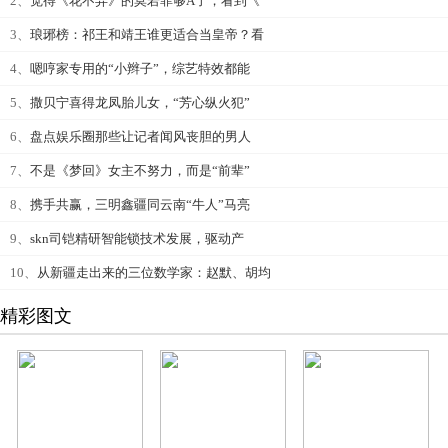
2、
觉得《花不弃》的莫若菲够A了，看到《
3、
琅琊榜：祁王和靖王谁更适合当皇帝？看
4、
嗯哼家专用的“小辫子”，综艺特效都能
5、
撒贝宁喜得龙凤胎儿女，“芳心纵火犯”
6、
盘点娱乐圈那些让记者闻风丧胆的男人
7、
不是《梦回》女主不努力，而是“前辈”
8、
携手共赢，三明鑫疆同云南“牛人”马亮
9、
skn司铠精研智能锁技术发展，驱动产
10、
从新疆走出来的三位数学家：赵默、胡均
精彩图文