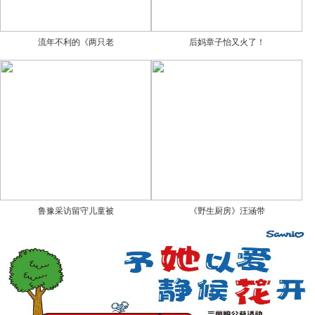
流年不利的《两只老
后妈章子怡又火了！
鲁豫采访留守儿童被
《野生厨房》汪涵带