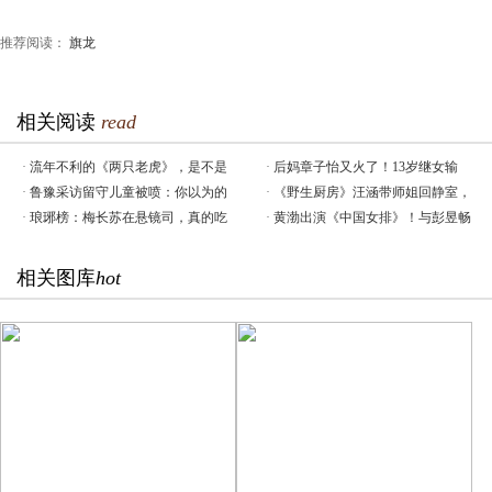
推荐阅读：
旗龙
相关阅读
read
·
流年不利的《两只老虎》，是不是
·
后妈章子怡又火了！13岁继女输
·
鲁豫采访留守儿童被喷：你以为的
·
《野生厨房》汪涵带师姐回静室，
·
琅琊榜：梅长苏在悬镜司，真的吃
·
黄渤出演《中国女排》！与彭昱畅
相关图库
hot