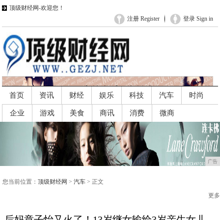
顶级财经网-欢迎您！
注册 Register
登录 Sign in
首页
资讯
财经
娱乐
科技
汽车
时尚
企业
游戏
美食
商讯
消费
微商
广告
广告
您当前位置：
顶级财经网
>
汽车
> 正文
更多
后妈章子怡又火了！13岁继女输给3岁亲生女儿，