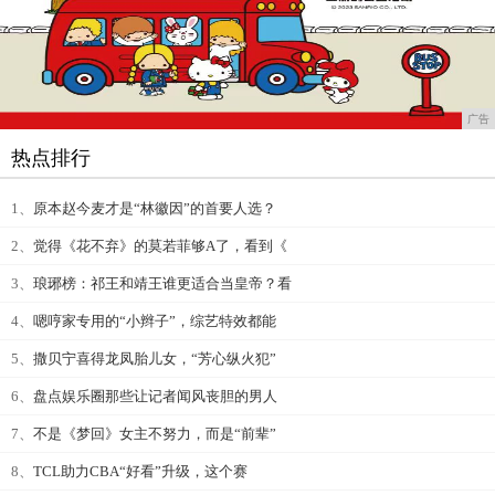
广告
热点排行
1、
原本赵今麦才是“林徽因”的首要人选？
2、
觉得《花不弃》的莫若菲够A了，看到《
3、
琅琊榜：祁王和靖王谁更适合当皇帝？看
4、
嗯哼家专用的“小辫子”，综艺特效都能
5、
撒贝宁喜得龙凤胎儿女，“芳心纵火犯”
6、
盘点娱乐圈那些让记者闻风丧胆的男人
7、
不是《梦回》女主不努力，而是“前辈”
8、
TCL助力CBA“好看”升级，这个赛