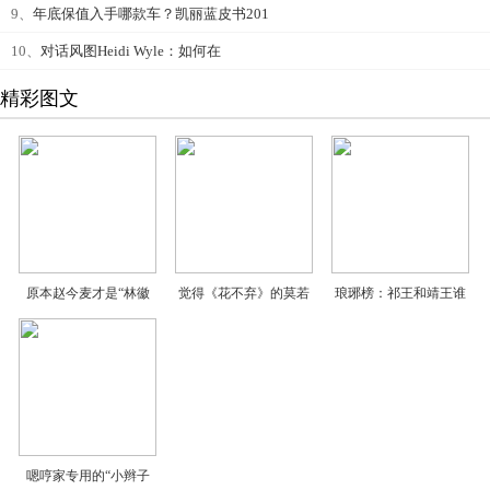
9、
年底保值入手哪款车？凯丽蓝皮书201
10、
对话风图Heidi Wyle：如何在
精彩图文
原本赵今麦才是“林徽
觉得《花不弃》的莫若
琅琊榜：祁王和靖王谁
嗯哼家专用的“小辫子