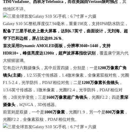
TIM/Vodafone、西班牙Telefonica，而在美国由Verizon限时独占
，其
他地区不详。
Galaxy S10 5G整机厚度仅7.94毫米，重量198克，支持IP68防水防尘，
配备了三星手机史上最大屏幕，达到6.7英寸，曲面设计，无刘海、超
窄下巴和边框，屏占比达89.26％
。
首次采用Dynamic AMOLED面板，分辨率3040×1440，支持
HDR10+，峰值亮度达1200it，超声波屏幕指纹识别
，覆盖康宁第六代
大猩猩玻璃。
它有总计六颗摄像头，其中后置四摄，分别是：一是
1200万像素广角
镜头(主摄)
，1/2.55英寸传感器，1.4微米像素，全像素双核对焦，光圈
F1.5-2.4，光学防抖，PDAF相位对焦；二是
1200万像素长焦镜头
，
1/3.6英寸传感器，1微米像素，光圈F2.4，光学防抖，PDAF相位对
焦，2倍光学变焦；三是
1600万像素超广角镜头
，光圈F2.2；四是
景深
摄像头
，hQVGA，3D传感器。
前置则是双摄，一个是
1000万像素
，光圈F1.9，另一个是
800万像素
，
光圈F2.2，全像素双核，PDAF相位对焦。