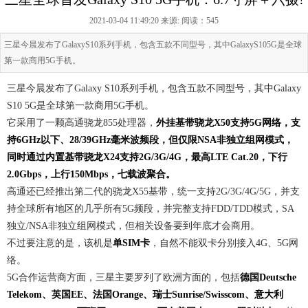
2021-03-04 11:49:20 来源:
阅读：545
三星今晨发布了GalaxyS10系列手机，包含五款不同型号，其中GalaxyS105G是全球
第一款商用5G手机。
三星今晨发布了Galaxy S10系列手机，包含五款不同型号，其中Galaxy
S10 5G是全球第一款商用5G手机。
它采用了一颗高通骁龙855处理器，
外挂基带骁龙X50支持5G网络，支
持6GHz以下、28/39GHz毫米波频段，但仅限NSA非独立组网模式，
同时通过内置基带骁龙X24支持2G/3G/4G，最高LTE Cat.20，下行
2.0Gbps，上行150Mbps，七载波聚合。
高通还已经推出第二代的骁龙X55基带，统一支持2G/3G/4G/5G，并支
持全球所有地区的几乎所有5G频段，并完整支持FDD/TDD模式，SA
独立/NSA非独立组网模式，但相关设备要到年底才会商用。
不过要注意的是，该机是
单SIM卡
，自然不能双卡分别接入4G、5G网
络。
5G合作运营商方面，三星主要罗列了欧洲方面的，包括
德国Deutsche
Telekom、英国EE、法国Orange、瑞士Sunrise/Swisscom、意大利