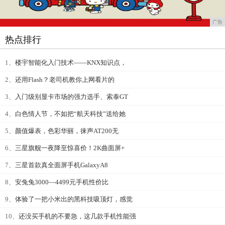
广告
热点排行
1、
楼宇智能化入门技术——KNX知识点，
2、
还用Flash？老司机教你上网看片的
3、
入门级别显卡市场的强力选手、索泰GT
4、
白色情人节，不如把“航天科技”送给她
5、
颜值爆表，色彩华丽，徕声AT200无
6、
三星旗舰一夜降至惊喜价！2K曲面屏+
7、
三星首款真全面屏手机GalaxyA8
8、
安兔兔3000—4499元手机性价比
9、
体验了一把小米出的黑科技吸顶灯，感觉
10、
还没买手机的不要急，这几款手机性能强