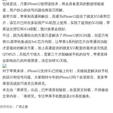
也就是说，只要iPhone12使用该技术，将会具备更高的数据传输速
度，用户担心的信号问题也将迎刃而解。
基带方面，苹果和高通和解后，高通为iPhone12提供了骁龙X55基带芯
片，该芯片已经在多款国产5G机型上使用，实现了超强的5G功能，苹
果这次用它和A14搭配，预计效果会很好。
不过，因为高通给出的方案只是解决了iPhone12的5G问题，但是只有
将5G基带给集成在SoC芯片内部，让苹果A系列的芯片自带通讯功能
才是最好的解决方案，加上高通提供的骁龙X55配套的毫米波天线是
QTM525，天线尺寸很大，需要三个才能确保手机的信号，苹果觉得
会影响自己的外观厚度，决定自研5G天线。
对于苹果来讲，iPhone12支持5G已经板上钉钉，关键就是解决好手机
的设计和信号问题。大家期待今年的iPhone12吗？欢迎留言。更多苹
果资讯或技巧请关注果师兄。
本文由「果师兄」出品，已申请原创版权，欢迎原文转载，不得修改
文章内容，「果师兄」专注苹果手机数据及iOS系统服务。
推荐阅读：
广西之窗