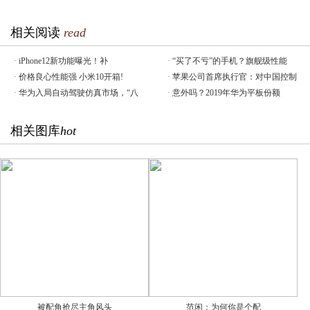
相关阅读
read
·
iPhone12新功能曝光！补
·
“买了不亏”的手机？旗舰级性能
·
价格良心性能强 小米10开箱!
·
苹果公司首席执行官：对中国控制
·
华为入局自动驾驶仿真市场，“八
·
意外吗？2019年华为平板份额
相关图库
hot
被配角抢尽主角风头
范闲：为何你是个配