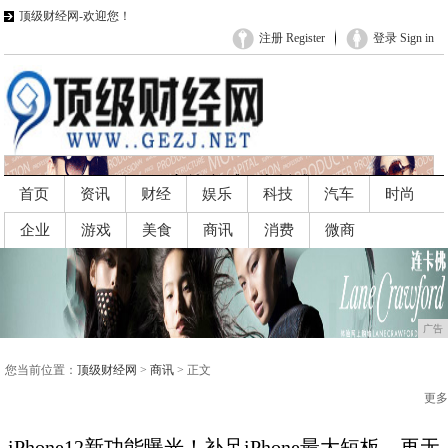
顶级财经网-欢迎您！
注册 Register
登录 Sign in
首页
资讯
财经
娱乐
科技
汽车
时尚
企业
游戏
美食
商讯
消费
微商
广告
广告
您当前位置：
顶级财经网
>
商讯
> 正文
更多
iPhone12新功能曝光！补足iPhone最大短板，再无