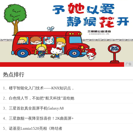
广告
热点排行
1、
楼宇智能化入门技术——KNX知识点，
2、
白色情人节，不如把“航天科技”送给她
3、
三星首款真全面屏手机GalaxyA8
4、
三星旗舰一夜降至惊喜价！2K曲面屏+
5、
诺基亚Lumia1520亮相《终结者