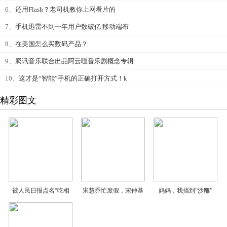
6、
还用Flash？老司机教你上网看片的
7、
手机迅雷不到一年用户数破亿 移动端布
8、
在美国怎么买数码产品？
9、
腾讯音乐联合出品阿云嘎音乐剧概念专辑
10、
这才是“智能”手机的正确打开方式！k
精彩图文
被人民日报点名“吃相
宋慧乔忙度假，宋仲基
妈妈，我搞到“沙雕”