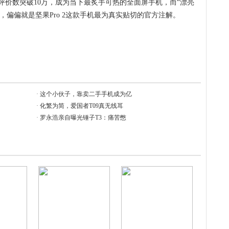
评价数突破10万，成为当下最炙手可热的全面屏手机，而“漂亮
n，偏偏就是坚果Pro 2这款手机最为真实贴切的官方注解。
·
这个小伙子，靠卖二手手机成为亿
·
化繁为简，爱国者T09真无线耳
·
罗永浩亲自曝光锤子T3：痛苦憋