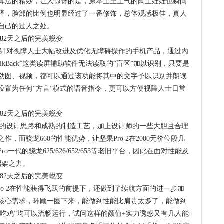
算法的精妙，让人惊讶的是，原本土里土气的陶土娃娃也瞬间
泽，脸部的比例也明显经过了一番修饰，总体观感极佳，真人
自己的过人之处。
首款针对视障人士大幅改进及优化无障碍操作的手机产品，通过內
lkBack”这类读屏辅助软件无法读取的“盲区”加以识别，只要是
动图、视频，都可以通过该功能将其中的文字予以识别并朗读
设置为任何“方言”模式的语音指令，更可以方便视障人士日常
成熟的设计思路和成熟的制造工艺，加上设计师的一些大胆且合理
，而骁龙660的性能优势，让坚果Pro 2在2000元价位段几
代的骁龙625/626/652/653等老旧平台，因此在面对性能及
招架之力。
ro 2在性能获得飞跃的前提下，还做到了续航方面的进一步加
核心需求，环顾一圈下来，能做到性能比肩贵太多了，能做到
“吃鸡”均可以流畅运行，试问这样的颜值+实力诱惑又有几人能