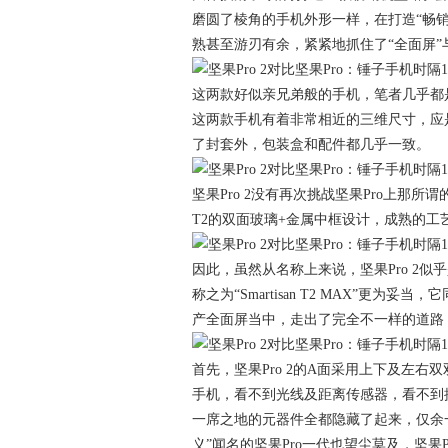
磨圆了棱角的手机外形一样，在打造“畅
熟甚至游刃有余，紧紧地抓住了“全面屏”
这两款好似亲兄弟般的手机，笔者几乎都
这两款手机有着非常相近的三维尺寸，应
了封套外，包装盒和配件都几乎一致。
坚果Pro 2没有再次挑战坚果Pro上那所谓
T2的双面玻璃+金属中框设计，成熟的
因此，虽然从名称上来说，坚果Pro 2
称之为“Smartisan T2 MAX”更
产全面屏当中，走出了完全不一样的道路
首先，坚果Pro 2的A面采用上下及左
手机，看不到光线及距离传感器，看不到
一席之地的元器件全都隐藏了起来，仅余
义”闻名的坚果Pro一代也望尘莫及，坚果Pr