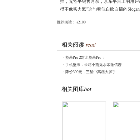
挡，无怪乎销售月余，京东平台上的用户
得不像实力派”这句看似自吹自擂的Sloga
推荐阅读：
a2100
相关阅读
read
·
坚果Pro 2对比坚果Pro：
·
手机壁纸，呆萌小熊无水印微信聊
·
降价300元，三星中高档大屏手
相关图库
hot