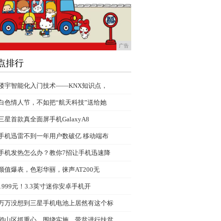
广告
点排行
楼宇智能化入门技术——KNX知识点，
白色情人节，不如把“航天科技”送给她
三星首款真全面屏手机GalaxyA8
手机迅雷不到一年用户数破亿 移动端布
手机发热怎么办？教你7招让手机迅速降
颜值爆表，色彩华丽，徕声AT200无
1999元！3.3英寸迷你安卓手机开
万万没想到三星手机电池上居然有这个标
鹤山区抓重心，围绕实施、带贫进行扶贫