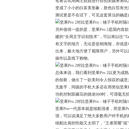
笔者尝试用陶土娃娃进行自拍美颜来测试
变成了小小的白富美形象，肤色白皙有光
测试更是不在话下，可见这套算法的确是
另外值得一提的是，坚果Pro 2是国内
建的“全局文字识别技术”，可以将以往“Ta
有文字的地方，无论是促销海报，亦或是
出来，极大地方便了视障用户，另外可以
操作以及线下购物。
总体来说，我们看到坚果Pro 2以更为
的创新，做出了一款美到令人惊叹的诚意之作
无敌手，同级的手机大多还在用类似坚果Pro一
功耗控制双碾压的骁龙660时，可谓毫无
坚果Pro一代原本就是续航强者，而坚果P
强，可以说满足了绝大多数用户对手机的
续航比肩的性能又太弱了，“王者荣耀”或