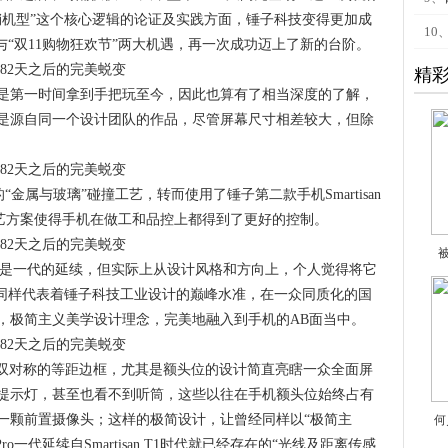
销机型”这个核心逻辑的论证及实践方面，锤子科技变得更加成
10
与“双11购物狂欢节”两大机遇，再一次成功迈上了新的台阶。
精
是第一时间拿到手把玩至今，因此也算有了相当深度的了解，
是源自同一个设计团队的作品，尽管屏幕尺寸相差较大，但除
的“金属与玻璃”碰撞工艺，转而使用了锤子第二款手机Smartisan
工艺方案使得手机在做工和品控上都得到了更好的控制。
似乎是一代的延续，但实际上从设计风格和方向上，个人觉得将它
为妥当，它同样代表着锤子科技工业设计的巅峰水准，在一众同质化的国
，极简主义美学设计理念，完美地融入到手机的AB面当中。
右双双对称的等距边框，尤其是额头位的设计简直亮瞎一众全面屏
提示灯，甚至也看不到听筒，这些以往在手机额头位始终占有
一颗前置摄像头；这样的极简设计，让曾经同样以“极简主
何
o一代延续自Smartisan T1时代就已经存在的“光线及距离传感