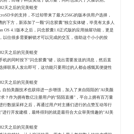
识别，而锤子科技实现了该方案，同时也加入了人脸识别。
MicroSD卡的支持，不过却带来了最大256G的版本供用户选择，
槽的下方，新添加了一颗“闪念胶囊”独立实体键，毕竟有太多人
an OS 4.1版本之后，闪念胶囊1.0正式版的应用抽屉功能，更是
，以往很多需要解锁才可以完成的交互，借助这个小小的按
手机的同时按下“闪念胶囊”键，说出需要发送的消息，然后直
选择联系人发出即可，这功能只要用过的人都会感慨其便捷性
，自拍美颜技术也获得进一步增强，加入了来自陌陌的“AI美颜
需求？作为拥有数亿注册用户的“陌陌直播”，平台上拥有百万量
进行数据采样之后，再通过用户对主播们进行的点赞互动等行
”进行开发建模，最终得到的就是最符合大众审美情趣的“AI美