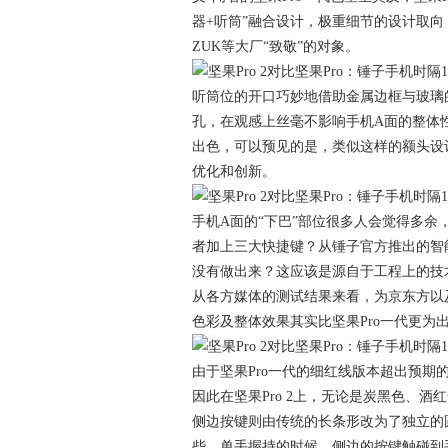
器+听筒”融合设计，极重细节的设计取
ZUK等大厂“致敬”的对象。
听筒位的开口巧妙地借助金属边框与玻璃
孔，在观感上丝毫不影响手机A面的整体
出色，可以预见的是，类似这样的额头设
优化和创新。
手机A面的“下巴”部位很多人会觉得多余
者加上三大快捷键？从锤子官方推出的智
没有做出来？这应该是源自于工程上的技术
从各方媒体的测试结果来看，为京东方以及天
色彩及整体效果其实比坚果Pro一代更为出色，
由于坚果Pro一代的细红线版本超出预
因此在坚果Pro 2上，无论是炭黑色、
侧边按键则由传统的长条形改为了独立的
些，单手握持的时候，侧边的按键触碰到