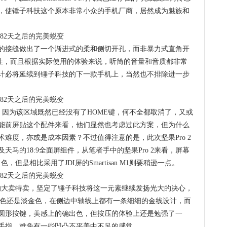
向，使锤子科技这个原本非常小众的手机厂商，居然成为魅族和
的接缝做出了一个渐进式的柔和侧切开孔，而非暴力式直角开
性，而且根据实际使用的体验来说，听筒的音量和音质都非常
计必将延续到锤子科技的下一款手机上，当然也不排除进一步
，因为该区域既然已经没有了HOME键，何不全都取消了，又或
能前屏贴这个配件来看，他们显然也考虑过此方案，但为什么
难度，亦或是成本因素？不过值得注意的是，此次坚果Pro 2
马的18:9全面屏组件，从笔者手中的坚果Pro 2来看，屏幕
但是相比采用了JDI屏的Smartisan M1则要稍逊一点。
期的大卖特卖，坚定了锤子科技将这一元素继续发扬光大的决心，
酒红色还是淡金色，在侧边中轴线上都有一条细细的金线设计，而
圆形按键，美感上的确出色，但按压的体验上还是勉强了一
手指，难免有一些凹凸不平美中不足的感觉。