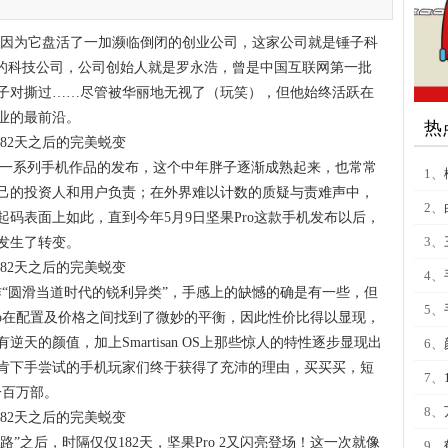
。
机，因为它盘活了一加濒临倒闭的创业公司，这家公司就是锤子科
办的科技公司，公司创始人就是罗永浩，曾是中国互联网第一批
子对撕过……尽管被华丽地无视了（玩笑），但他始终活跃在
业的最前沿。
热
M1/M1L一系列手机作品的发布，这个中年胖子逐渐成熟起来，也常常
1、
己的投资人和用户负责；在外界难以计数的质疑与责难声中，
2、
码表面上如此，直到今年5月9日坚果Pro这款手机发布以后，
3、
发生了转变。
4、
作“圆滑当道时代的锐利异类”，手感上的缺憾的确是有一些，但
5、
ro在配置及价格之间找到了微妙的平衡，因此性价比得以显现，
天的颜值，加上Smartisan OS上那些惊人的特性逐步显现出
6、
肯下手尝试的手机玩家们终于获得了充沛的理由，买买买，短
7、
一百万部。
8、
路”之后，时隔仅仅182天，坚果Pro 2又闪亮登场！这一次就像
9、