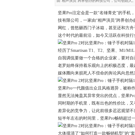
由“相声演员”跨界创办的科技公司，公司创始人
坚果Pro注定会是一款“名锤青史”的手
技有限公司，一家由“相声演员”跨界创
网红，曾怒砸西门子冰箱，甚至还和方舟
这个时代的最前沿，如今又活跃在科技行
经历了Smartisan T1、T2、坚果、
自我调侃要做一个合格的企业家，要对自
老罗始终保持着乐观向上的积极态度，最起
媒体圈向来损死人不偿命的舆论风向忽然
坚果Pro一代颜值出众且风格迥异，被称
显然无法掩盖其异常突出的优点，坚果P
同时期的手机里，既有出色的性价比，又有逆
差异化的竞争力，让此前很多迟迟观望不
短半年左右的时间里，坚果Pro畅销超过
大体摸清了“如何打造一款畅销机型”的“套