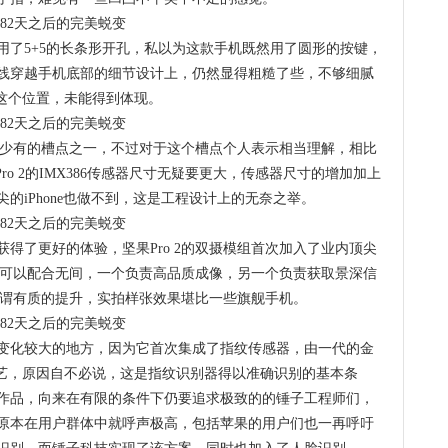
用了5+5的长条形开孔，私以为这款手机既然用了圆形的按键，
线穿越手机底部的细节设计上，仍然显得粗糙了些，不够细腻
在这个位置，未能得到体现。
计上少有的槽点之一，不过对于这个槽点个人表示相当理解，相比
Pro 2的IMX386传感器尺寸无疑要更大，传感器尺寸的增加加上
的iPhone也做不到，这是工程设计上的无奈之举。
得了更好的体验，坚果Pro 2的双摄模组首次加入了业内顶尖
摄像头可以配合无间，一个负责高品质成像，另一个负责获取景深信
质可谓有质的提升，实拍样张效果堪比一些旗舰手机。
比一代变化较大的地方，因为它首次集成了指纹传感器，由一代的金
工艺，原因自不必说，这是指纹识别器得以准确识别的基本条
作品，向来在有限的条件下仍要追求极致的的锤子工程师们，
原本在用户群体中就呼声极高，包括苹果的用户们也一再呼吁