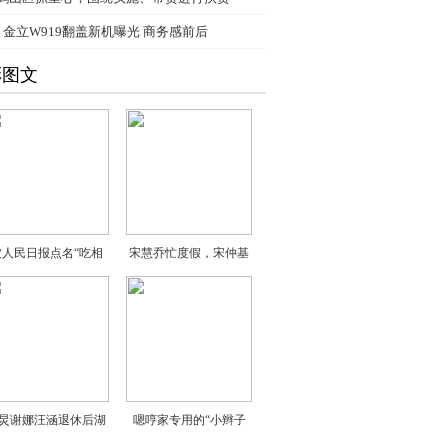
、
金立W919翻盖新机曝光 商务感前后
彩图文
被人民日报点名“吃相
宋慧乔忙度假，宋仲基
炅谢娜汪涵退休后湖
嗯哼家专用的“小辫子