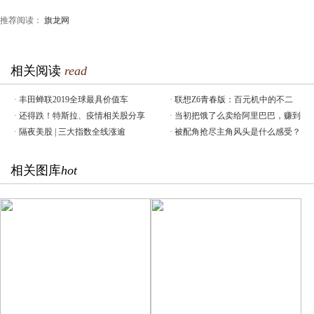
推荐阅读：
旗龙网
相关阅读
read
·
丰田蝉联2019全球最具价值车
·
联想Z6青春版：百元机中的不二
·
还得跌！特斯拉、疫情相关股分享
·
当初把饿了么卖给阿里巴巴，赚到
·
隔夜美股 | 三大指数全线涨逾
·
被配角抢尽主角风头是什么感受？
相关图库
hot