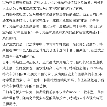
宝马销量在梅赛德斯-奔驰之上，但此番品牌价值却不及后者。有分析
人士认为，有此结果或与宝马此前涉嫌“销售打孔”有关。
日前据外媒报道，宝马在去年涉嫌有销量作假的嫌疑。截至目前此事
还未有最终结论，但有资料显示，此前大众集团深陷“排放门”事件
时，其品牌价值受到影响，在2019年一度被踢出前十榜单。如若此次
宝马陷入“销量造假”一事，其品牌形象和未来的品牌经营或将受到一
系列影响。
值得注意的是，此次榜单中，除却常年蝉联前十名的部分品牌外，特
斯拉在2019年也入围进全球最具价值车企前十名，位列第7，超过大众
集团今年第9名的排名。
去年，特斯拉上海超级工厂正式建成并开始交付，使得其销量呈直线
式上涨，品牌股价也一路水涨船高，在本周，特斯拉超越了1999年福
特汽车创下的808亿美元市值记录，成为美国史上市值最高的车企(不
考虑通胀因素)。今日盘中，特斯拉股价续刷新高，市值甚至超越了福
特汽车和通用汽车的市值总和。
日前有分析人士认为，特斯拉目前在华仅生产model 3一款车型，且初
期产量有限，随着之后更多车型的陆续投产，特斯拉未来表现或将更
值得期待。