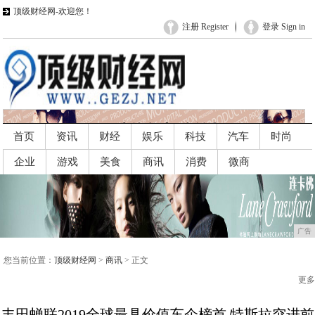
顶级财经网-欢迎您！
注册 Register
登录 Sign in
首页
资讯
财经
娱乐
科技
汽车
时尚
企业
游戏
美食
商讯
消费
微商
广告
广告
您当前位置：
顶级财经网
>
商讯
> 正文
更多
丰田蝉联2019全球最具价值车企榜首 特斯拉突进前