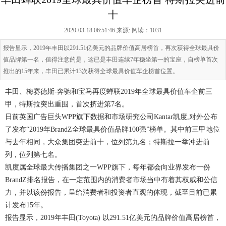
十
2020-03-18 06:51:46 来源:
阅读：1031
报告显示，2019年丰田以291.51亿美元的品牌价值高居榜首，再次获得全球最具价
值品牌第一名，值得注意的是，这已是丰田连续7年稳坐第一的宝座，自榜单首次
推出的15年来，丰田已累计13次获得全球最具价值车企榜首位置。
丰田、梅赛德斯-奔驰和宝马再度蝉联2019年全球最具价值车企前三
甲，特斯拉突出重围，首次挤进第7名。
日前英国广告巨头WPP旗下数据和市场研究公司Kantar凯度,对外公布
了发布“2019年BrandZ全球最具价值品牌100强”榜单。其中前三甲地位
与去年相同，大众集团突进前十，位列第九名；特斯拉一举冲进前
列，位列第七名。
凯度属全球最大传播集团之一WPP旗下，每年都会向业界发布一份
BrandZ排名报告，在一定范围内的消费者市场当中有着其权威和公信
力，并以该份报告，呈给消费者和投资者直观的体现，截至目前已累
计发布15年。
报告显示，2019年丰田(Toyota) 以291.51亿美元的品牌价值高居榜首，