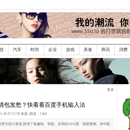
技
汽车
时尚
企业
游戏
美食
商讯
消费
更多
情包发愁？快看看百度手机输入法
03-30 07:53:58 来源:
阅读：1364
惯为设计基准,新增了集趣味、智能、实用的AI斗图、智能预测、神句配