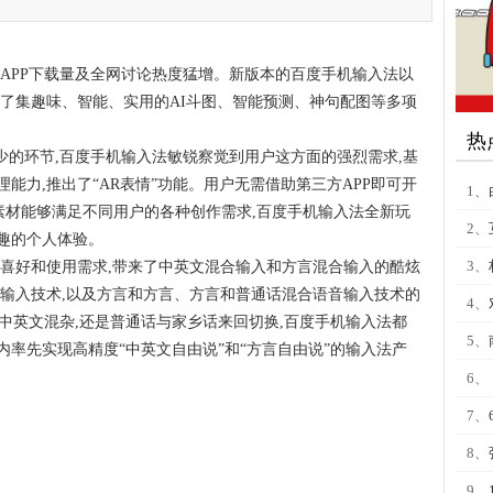
APP下载量及全网讨论热度猛增。新版本的百度手机输入法以
增了集趣味、智能、实用的AI斗图、智能预测、神句配图等多项
热
少的环节,百度手机输入法敏锐察觉到用户这方面的强烈需求,基
能力,推出了“AR表情”功能。用户无需借助第三方APP即可开
1、
素材能够满足不同用户的各种创作需求,百度手机输入法全新玩
2、
趣的个人体验。
3、
的喜好和使用需求,带来了中英文混合输入和方言混合输入的酷炫
音输入技术,以及方言和方言、方言和普通话混合语音输入技术的
4、
是中英文混杂,还是普通话与家乡话来回切换,百度手机输入法都
5、
率先实现高精度“中英文自由说”和“方言自由说”的输入法产
6、
7、
8、
9、