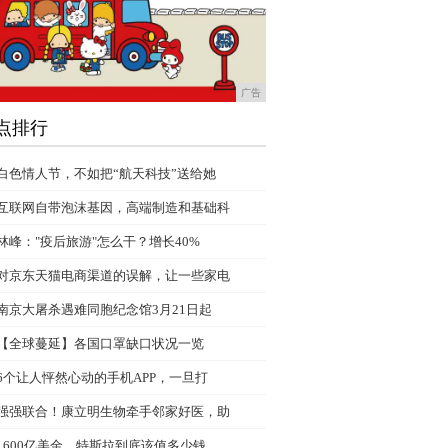
广告
点排行
白色情人节，不如把“航天科技”送给她
互联网自带泡沫基因，高端制造和基础科
林峰："疫后旅游"怎么干？增长40%
对京东天猫电商渠道的误解，让一些家电
南京大屠杀遇难同胞纪念馆3月21日起
【全球蔓延】各国口罩缺口状况一览
6个让人怦然心动的手机APP，一旦打
强强联合！康立明生物牵手邻家好医，助
1600亿美金，特斯拉到底该值多少钱