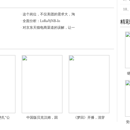
10
·
这个岗位，不仅美团的需求大，淘
·
全面分析：LoRa与NB-Io
精
·
对京东天猫电商渠道的误解，让一
扎“公
中国版贝克汉姆，因
《梦回》开播，清穿
觉