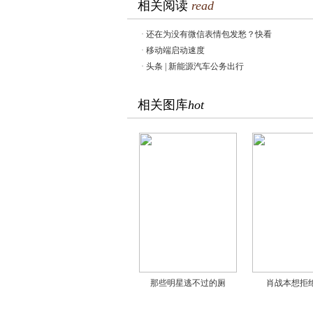
相关阅读
read
·
还在为没有微信表情包发愁？快看
·
移动端启动速度
·
头条 | 新能源汽车公务出行
相关图库
hot
那些明星逃不过的厕
肖战本想拒绝