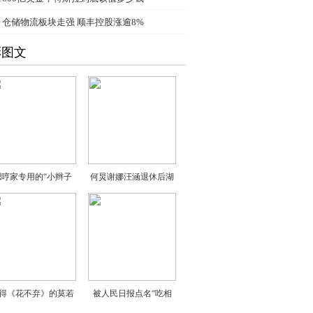
、
仓储物流板块走强 顺丰控股涨逾8%
彩图文
嗯哼家专用的“小辫子
何炅谢娜汪涵退休后湖
得《花不弃》的莫若
被人民日报点名“吃相