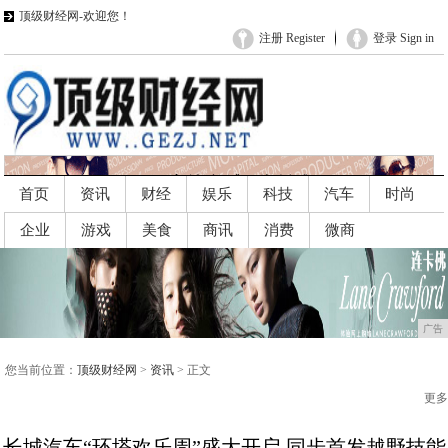
顶级财经网-欢迎您！
注册 Register
登录 Sign in
首页
资讯
财经
娱乐
科技
汽车
时尚
企业
游戏
美食
商讯
消费
微商
广告
广告
您当前位置：
顶级财经网
>
资讯
> 正文
更多
长城汽车“环塔欢乐周”盛大开启 同步首发越野技能