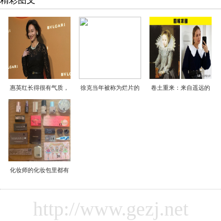
惠英红长得很有气质，
徐克当年被称为烂片的
卷土重来：来自遥远的
化妆师的化妆包里都有
http://www.gezj.net