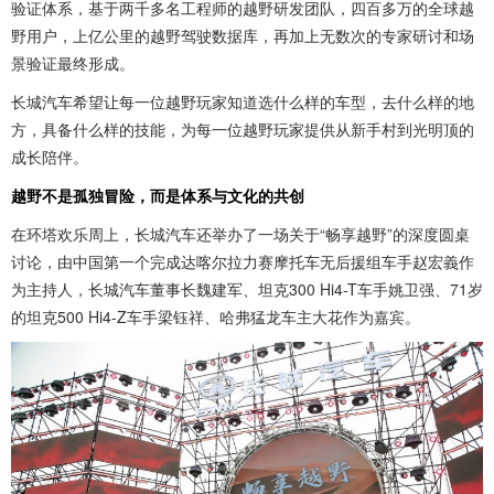
验证体系，基于两千多名工程师的越野研发团队，四百多万的全球越
野用户，上亿公里的越野驾驶数据库，再加上无数次的专家研讨和场
景验证最终形成。
长城汽车希望让每一位越野玩家知道选什么样的车型，去什么样的地
方，具备什么样的技能，为每一位越野玩家提供从新手村到光明顶的
成长陪伴。
越野不是孤独冒险，而是体系与文化的共创
在环塔欢乐周上，长城汽车还举办了一场关于“畅享越野”的深度圆桌
讨论，由中国第一个完成达喀尔拉力赛摩托车无后援组车手赵宏義作
为主持人，长城汽车董事长魏建军、坦克300 Hi4-T车手姚卫强、71岁
的坦克500 Hi4-Z车手梁钰祥、哈弗猛龙车主大花作为嘉宾。