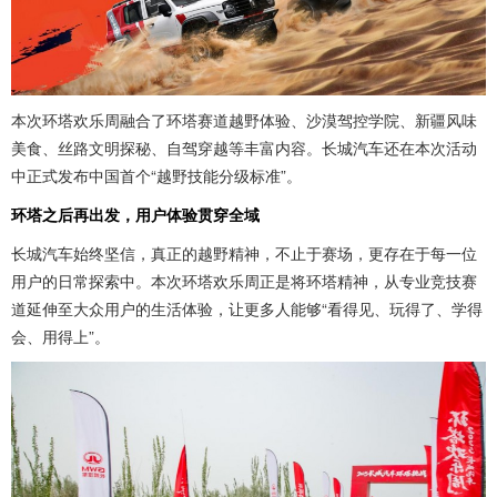
本次环塔欢乐周融合了环塔赛道越野体验、沙漠驾控学院、新疆风味
美食、丝路文明探秘、自驾穿越等丰富内容。长城汽车还在本次活动
中正式发布中国首个“越野技能分级标准”。
环塔之后再出发，用户体验贯穿全域
长城汽车始终坚信，真正的越野精神，不止于赛场，更存在于每一位
用户的日常探索中。本次环塔欢乐周正是将环塔精神，从专业竞技赛
道延伸至大众用户的生活体验，让更多人能够“看得见、玩得了、学得
会、用得上”。