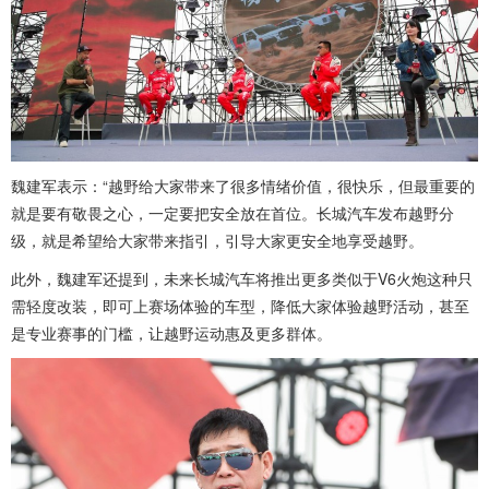
魏建军表示：“越野给大家带来了很多情绪价值，很快乐，但最重要的
就是要有敬畏之心，一定要把安全放在首位。长城汽车发布越野分
级，就是希望给大家带来指引，引导大家更安全地享受越野。
此外，魏建军还提到，未来长城汽车将推出更多类似于V6火炮这种只
需轻度改装，即可上赛场体验的车型，降低大家体验越野活动，甚至
是专业赛事的门槛，让越野运动惠及更多群体。