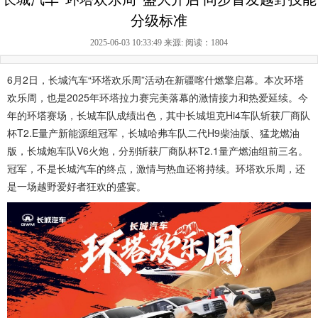
分级标准
2025-06-03 10:33:49 来源:
阅读：1804
6月2日，长城汽车“环塔欢乐周”活动在新疆喀什燃擎启幕。本次环塔
欢乐周，也是2025年环塔拉力赛完美落幕的激情接力和热爱延续。今
年的环塔赛场，长城车队成绩出色，其中长城坦克Hi4车队斩获厂商队
杯T2.E量产新能源组冠军，长城哈弗车队二代H9柴油版、猛龙燃油
版，长城炮车队V6火炮，分别斩获厂商队杯T2.1量产燃油组前三名。
冠军，不是长城汽车的终点，激情与热血还将持续。环塔欢乐周，还
是一场越野爱好者狂欢的盛宴。