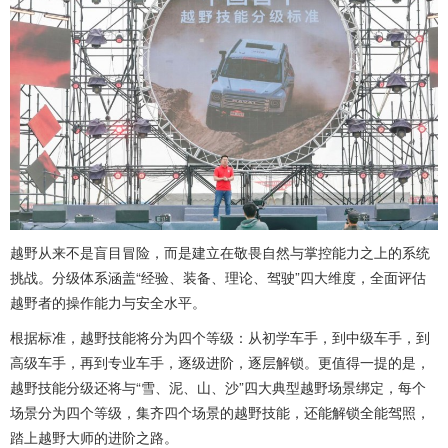
越野从来不是盲目冒险，而是建立在敬畏自然与掌控能力之上的系统
挑战。分级体系涵盖“经验、装备、理论、驾驶”四大维度，全面评估
越野者的操作能力与安全水平。
根据标准，越野技能将分为四个等级：从初学车手，到中级车手，到
高级车手，再到专业车手，逐级进阶，逐层解锁。更值得一提的是，
越野技能分级还将与“雪、泥、山、沙”四大典型越野场景绑定，每个
场景分为四个等级，集齐四个场景的越野技能，还能解锁全能驾照，
踏上越野大师的进阶之路。