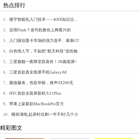
热点排行
1、
楼宇智能化入门技术——KNX知识点，
2、
还用Flash？老司机教你上网看片的
3、
入门级别显卡市场的强力选手、索泰GT
4、
白色情人节，不如把“航天科技”送给她
5、
三星旗舰一夜降至惊喜价！2K曲面屏+
6、
三星首款真全面屏手机GalaxyA8
7、
颜值爆表，色彩华丽，徕声AT200无
8、
HTC首款全面屏新机!U11Plus
9、
苹果上架新款MacBookPro官方
10、
睡前满电,起床时仅剩一半不到!几个小
精彩图文