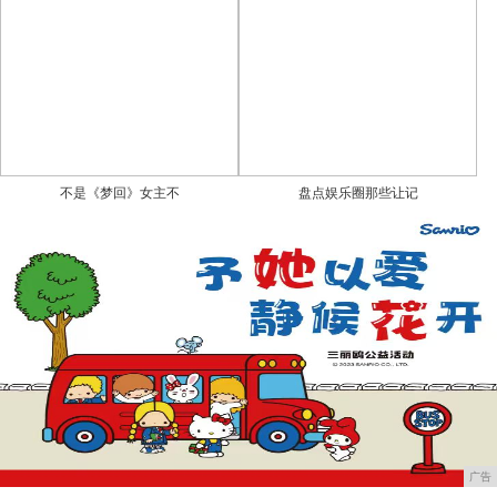
不是《梦回》女主不
盘点娱乐圈那些让记
广告