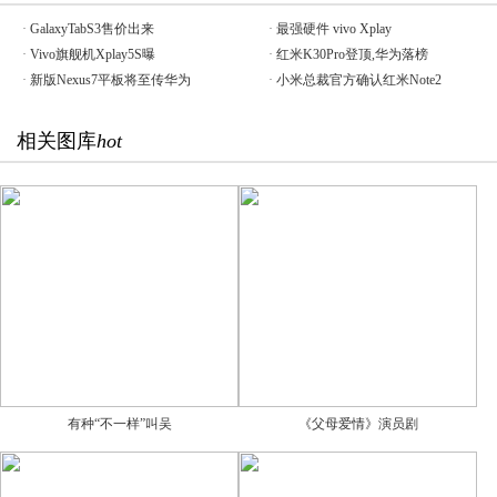
·
GalaxyTabS3售价出来
·
最强硬件 vivo Xplay
·
Vivo旗舰机Xplay5S曝
·
红米K30Pro登顶,华为落榜
·
新版Nexus7平板将至传华为
·
小米总裁官方确认红米Note2
相关图库
hot
有种“不一样”叫吴
《父母爱情》演员剧