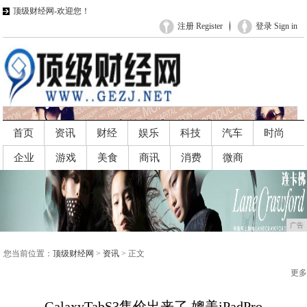
顶级财经网-欢迎您！
注册 Register
登录 Sign in
首页
资讯
财经
娱乐
科技
汽车
时尚
企业
游戏
美食
商讯
消费
微商
广告
广告
您当前位置：
顶级财经网
>
资讯
> 正文
更多
GalaxyTabS3售价出来了,媲美iPadPro