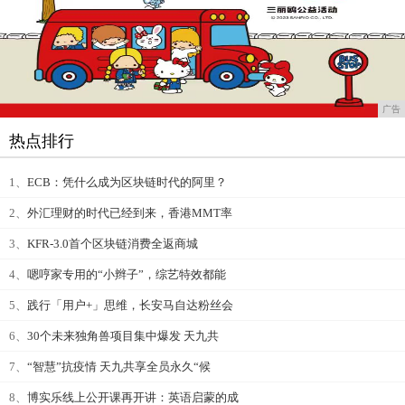
广告
热点排行
1、
ECB：凭什么成为区块链时代的阿里？
2、
外汇理财的时代已经到来，香港MMT率
3、
KFR-3.0首个区块链消费全返商城
4、
嗯哼家专用的“小辫子”，综艺特效都能
5、
践行「用户+」思维，长安马自达粉丝会
6、
30个未来独角兽项目集中爆发 天九共
7、
“智慧”抗疫情 天九共享全员永久“候
8、
博实乐线上公开课再开讲：英语启蒙的成