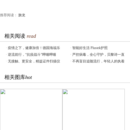
推荐阅读：
旗龙
相关阅读
read
·
疫情之下，健康加倍！德国海福乐
·
智能好生活 Plustek护照
·
逆流前行，“抗疫战斗”呷哺呷哺
·
严控病毒，全心守护，贝黎诗一直
·
无接触、更安全，精益证件扫描仪
·
不再盲目追随流行，年轻人的执着
相关图库
hot