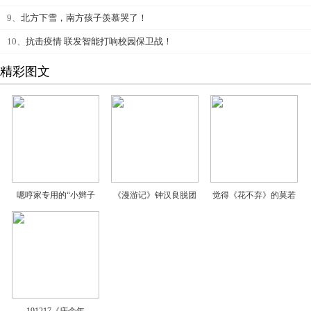
9、
北方下雪，南方孩子羡慕哭了！
10、
抗击疫情 联发智能打响校园保卫战！
精彩图文
嗯哼家专用的“小辫子
《漫游记》钟汉良脱团
觉得《花不弃》的莫若