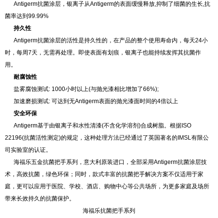
Antigerm抗菌涂层，银离子从Antigerm的表面缓慢释放,抑制了细菌的生长,抗
菌率达到99.99%
持久性
Antigerm抗菌涂层的活性是持久性的，在产品的整个使用寿命内，每天24小
时，每周7天，无需再处理。即使表面有划痕，银离子也能持续发挥其抗菌作
用。
耐腐蚀性
盐雾腐蚀测试: 1000小时以上(与抛光漆相比增加了66%);
加速磨损测试: 可达到无Antigerm表面的抛光漆面时间的4倍以上
安全环保
Antigerm基于由银离子和水性清漆(不含化学溶剂)合成树脂。根据ISO
22196(抗菌活性测定)的规定，这种处理方法已经通过了英国著名的IMSL有限公
司实验室的认证。
海福乐五金抗菌把手系列，意大利原装进口，全部采用Antigerm抗菌涂层技
术，高效抗菌，绿色环保；同时，款式丰富的抗菌把手解决方案不仅适用于家
庭，更可以应用于医院、学校、酒店、购物中心等公共场所，为更多家庭及场所
带来长效持久的抗菌保护。
海福乐抗菌把手系列