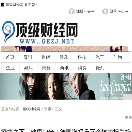
顶级财经网-欢迎您！
注册 Register
登录 Sign in
首页
资讯
财经
娱乐
科技
汽车
时尚
企业
游戏
美食
商讯
消费
微商
广告
广告
您当前位置：
顶级财经网
>
资讯
> 正文
更多
疫情之下，健康加倍！德国海福乐五金抗菌把手给