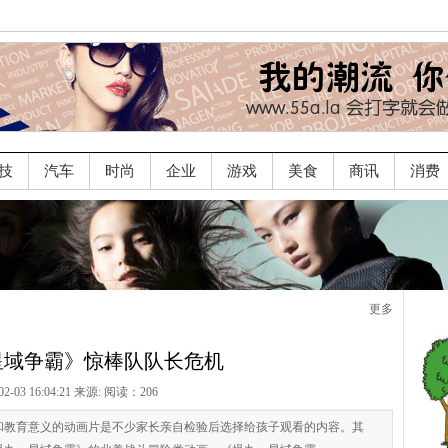
技
汽车
时尚
企业
游戏
美食
商讯
消费
更多
星域争霸》惊棒队队长危机
02-03 16:04:21 来源:
阅读：206
和教育意义的动画片是不少家长亲自检验后选择给孩子观看的内容。其