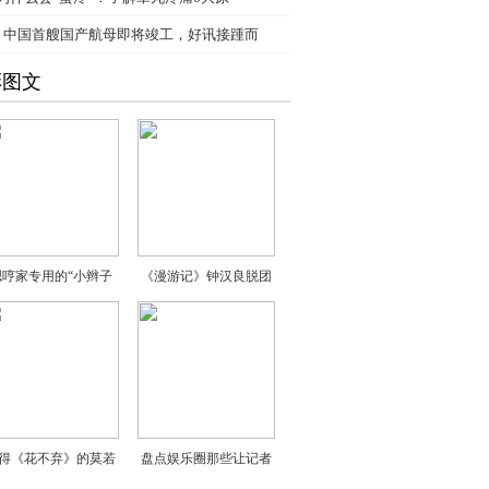
、
中国首艘国产航母即将竣工，好讯接踵而
彩图文
嗯哼家专用的“小辫子
《漫游记》钟汉良脱团
得《花不弃》的莫若
盘点娱乐圈那些让记者