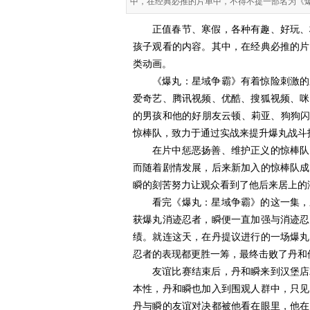
中，在经典必推的片单中，不得不提一部名为《
正值春节、寒假，各种有趣、好玩、
孩子观看的内容。其中，在经典必推的片
类动画。
《爆丸：星域争霸》有着惊险刺激的
爱奇艺、腾讯视频、优酷、搜狐视频、咪
的男孩和他的好朋友云顿、莉亚、狗狗闪
惊棒队，致力于通过实战来提升爆丸战斗
在片中惩恶扬善、维护正义的惊棒队
而随着剧情发展，后来新加入的惊棒队成
瞬的刻苦努力让观众看到了他后来居上的
看完《爆丸：星域争霸》的这一集，
获爆丸消迹忍者，瞬便一直加强与消迹忍
绩。就连这天，在丹提议进行的一场爆丸
忍者的表现都更胜一筹，最终击败了丹和
友谊比赛结束后，丹和瞬来到汉堡店
本性，丹和瞬也加入到围观人群中，只见
丹与瞬的友谊对决都被他看在眼里，他在