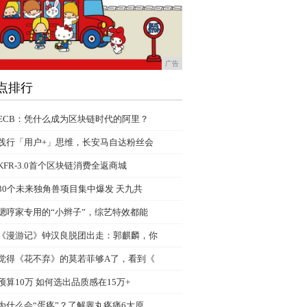
广告
点排行
ECB：凭什么成为区块链时代的阿里？
践行「用户+」思维，长安马自达粉丝会
KFR-3.0首个区块链消费全返商城
30个未来独角兽项目集中爆发 天九共
嗯哼家专用的“小辫子”，综艺特效都能
《漫游记》钟汉良脱团出走：郭麒麟，你
觉得《花不弃》的莫若菲够A了，看到《
预算10万 如何选出品质感在15万+
为什么会“蛋疼”？了解睾丸疼痛6大原