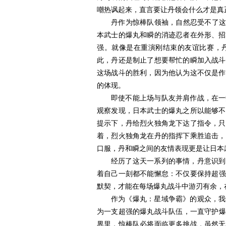
嘲热讽起来，直言要让丹领会什么才是真
丹作为惊棒队领袖，自然忍受不了这
本武士的爆丸和瞬的消迹忍者在外形、招
强。就像是在重演刚结束的友谊比赛，
此，丹还是制止了想要帮忙的瞬加入战斗
这场战斗的胜利，因为他认为这不仅是作
的体现。
即使不能上场与队友并肩作战，在一
观察发现，日本武士的爆丸之所以能够不
提示下，丹给烈火独角龙下达了指令，只
着，烈火独角龙在丹的指挥下乘胜追击，
口服，丹和瞬之间的友情表现更是让日本
经历了
这天
一系列的事
情
，丹意识到
着自己一刻都不能懈怠：
不仅要
保持
超强
默契，才能在
每场爆丸
战斗中游刃有余，
作为《爆丸：星域争霸》的观众，
我
为一支
超
强的
爆丸
战斗队伍，一直守护爆
界里，惊棒队
必
将面临更多挑战，虽然无