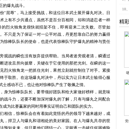
正的爆丸战斗。
10
份“屈辱”，马上接受挑战，和这位日本武士展开爆丸对决。日
术上有不少共通点，虽然不是百分百相同，却和消迹忍者一样
精
丹的烈火独角龙很快就招架不住，即将迎来二次失败。尽管如
。不只是为了保证一对一公平对战，丹更想靠自己的努力赢得
为惊棒队队长的使命，也是代表惊棒队守护爆丸的精神与责任
旁观战的瞬也没有放弃提供帮助。当局者迷旁观者清，瞬通过
断进攻且所向披靡，关键在于它使用的那把光剑。在瞬的这一
见烈火独角龙一把抓住光剑，果然立刻就控制住了对手。紧接
终于取胜。在这场爆丸对决中，丹以实力让日本武士输得心服
武士感动不已，也让他对惊棒队产生了敬佩之情。
，
身
为
惊棒队
队长，
要带领好团队和给大家做好榜样，就意味
的战斗力，还要
不断加深
对爆丸的了解，只有与爆丸之间配合
在
成为
比赛
赢家
的同时用事实证明自己和团队的实力
。
们相信，惊棒队会在
有着如此觉悟的
丹的领导下越来越好，成
丸，捍卫
人与爆丸和谐相处的
美好家园。在
人与爆丸共存
的世
觉
法预知未来，但只要他们团结一心，
定能
逐一击破任何
困难险