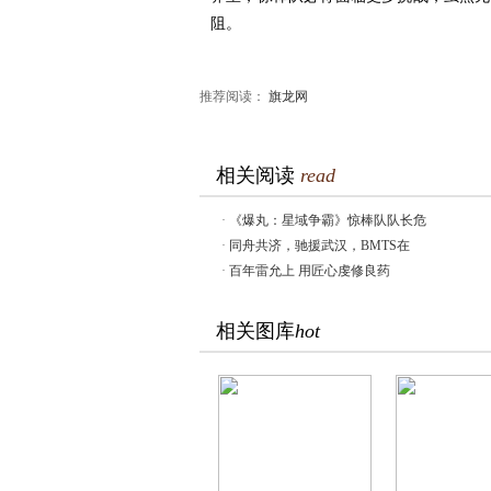
阻。
推荐阅读：
旗龙网
相关阅读
read
·
《爆丸：星域争霸》惊棒队队长危
·
同舟共济，驰援武汉，BMTS在
·
百年雷允上 用匠心虔修良药
相关图库
hot