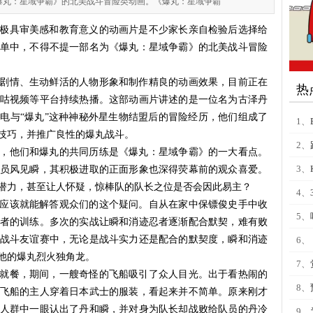
爆丸：星域争霸》的北美战斗冒险类动画。《爆丸：星域争霸
极具审美感和教育意义的动画片是不少家长亲自检验后选择给
单中，不得不提一部名为《爆丸：星域争霸》的北美战斗冒险
剧情、生动鲜活的人物形象和制作精良的动画效果，目前正在
热
咕视频等平台持续热播。这部动画片讲述的是一位名为古泽丹
电与“爆丸”这种神秘外星生物结盟后的冒险经历，他们组成了
1、
技巧，并推广良性的爆丸战斗。
2、
，他们和爆丸的共同历练是《爆丸：星域争霸》的一大看点。
3、
员风见瞬，其积极进取的正面形象也深得荧幕前的观众喜爱。
潜力，甚至让人怀疑，惊棒队的队长之位是否会因此易主？
4、
应该就能解答观众们的这个疑问。自从在家中保镖俊史手中收
5、
者的训练。
多次的
实战
让
瞬和消迹忍者逐渐配合默契，难有败
战斗友谊赛中，无论是战斗实力还是配合的默契度，瞬和消迹
6、
他的爆丸烈火独角龙。
7、
就餐，期间，一艘奇怪的飞船吸引了众人目光。出于看热闹的
8、
飞船的主人穿着日本武士的服装，看起来并不简单。原来刚才
人群中一眼认出了丹和瞬，并对身为队长却战败给队员的丹冷
9、