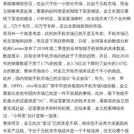
果能够继续存活，也会只守住一小部分市场，比如千元机市场。而金
立能够再度起身，重要的砝码便是前期线下渠道铺设。金立长期注重
线下渠道的建设，15年积淀，渠道最顶峰时，在全国共有7万个合作网
点，5万个专区，20万节专柜，足以全面辐射国内市场。
而另外一个角度考虑，此时的手机市场已然不是五年前。手机市场已
然呈现饱和趋势，而且是下滑趋势明显。日前，全球著名的数据分析
机构Gartner发布了2019年第二季度的全球智能手机销售的具体数据。
数据显示，目前全球手机市场仍然处于下滑的趋势。并且，同比2018
年的销量数据下滑了1.7%的程度，从3.74亿台下降到了如今的3.67亿
台的数据。整体市场缩小，对金立开拓市场来说是个不小的挑战。
此外，国内智能手机市场已然呈现出“马太效应”，华为、小米、苹
果、OPPO、vivo等头部厂商牢牢把持着国内手机市场9成份额，金立
重新出发抢夺国内市场已然是一件不容易的事情。此外，眼下智能手
机最火的话题便是“5G”，而这需要强大的技术支持，看眼前的金立想
要实现赶超，还需要技术和时间积累。总结来看，金立想要继续存
活，“小而美”估计是唯一选择。
整体而言，金立此次“复活”已然算是不易，相信也不会再大张旗鼓的
丰富产品线，守住千元机等市场或许是一个不错选择，但无论哪个领