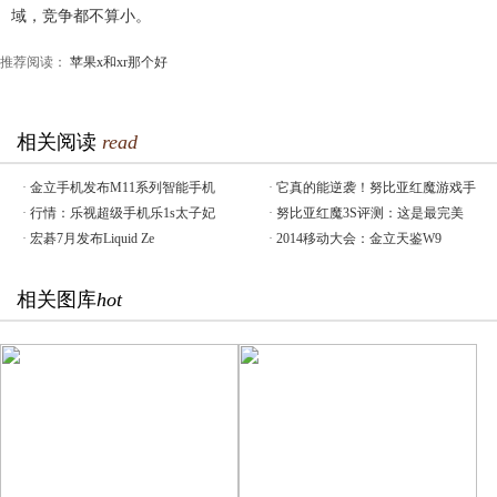
域，竞争都不算小。
推荐阅读：
苹果x和xr那个好
相关阅读
read
·
金立手机发布M11系列智能手机
·
它真的能逆袭！努比亚红魔游戏手
·
行情：乐视超级手机乐1s太子妃
·
努比亚红魔3S评测：这是最完美
·
宏碁7月发布Liquid Ze
·
2014移动大会：金立天鉴W9
相关图库
hot