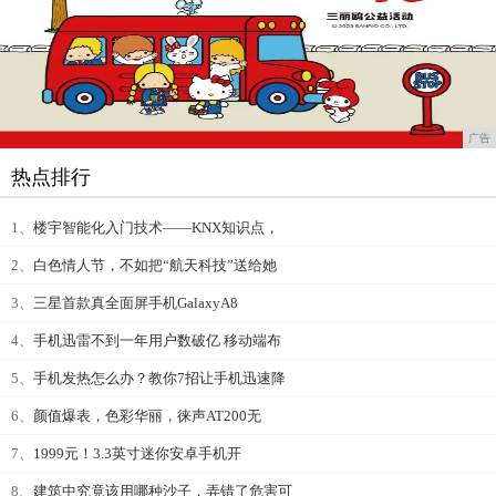
广告
热点排行
1、
楼宇智能化入门技术——KNX知识点，
2、
白色情人节，不如把“航天科技”送给她
3、
三星首款真全面屏手机GalaxyA8
4、
手机迅雷不到一年用户数破亿 移动端布
5、
手机发热怎么办？教你7招让手机迅速降
6、
颜值爆表，色彩华丽，徕声AT200无
7、
1999元！3.3英寸迷你安卓手机开
8、
建筑中究竟该用哪种沙子，弄错了危害可