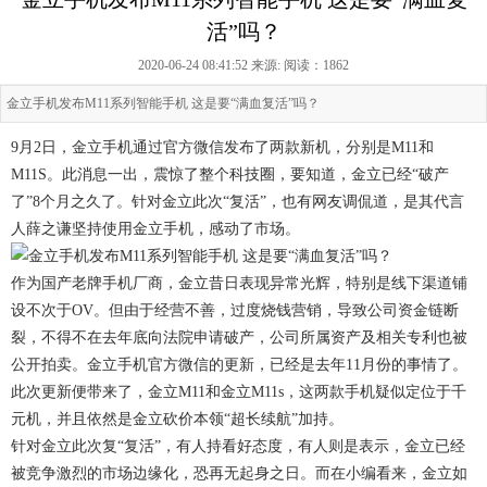
活”吗？
2020-06-24 08:41:52 来源:
阅读：1862
金立手机发布M11系列智能手机 这是要“满血复活”吗？
9月2日，金立手机通过官方微信发布了两款新机，分别是M11和
M11S。此消息一出，震惊了整个科技圈，要知道，金立已经“破产
了”8个月之久了。针对金立此次“复活”，也有网友调侃道，是其代言
人薛之谦坚持使用金立手机，感动了市场。
作为国产老牌手机厂商，金立昔日表现异常光辉，特别是线下渠道铺
设不次于OV。但由于经营不善，过度烧钱营销，导致公司资金链断
裂，不得不在去年底向法院申请破产，公司所属资产及相关专利也被
公开拍卖。金立手机官方微信的更新，已经是去年11月份的事情了。
此次更新便带来了，金立M11和金立M11s，这两款手机疑似定位于千
元机，并且依然是金立砍价本领“超长续航”加持。
针对金立此次复“复活”，有人持看好态度，有人则是表示，金立已经
被竞争激烈的市场边缘化，恐再无起身之日。而在小编看来，金立如