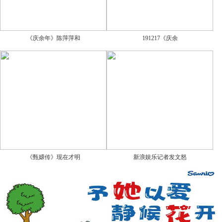
《庆余年》陈萍萍和
191217《庆余
《甄嬛传》现在才明
新浪娱乐记者发文怒