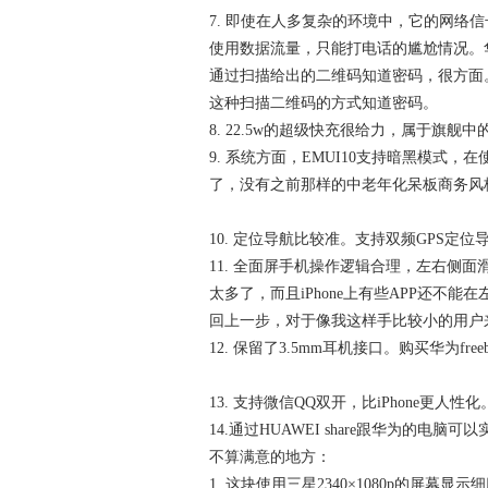
7. 即使在人多复杂的环境中，它的网络
使用数据流量，只能打电话的尴尬情况。华
通过扫描给出的二维码知道密码，很方面。比
这种扫描二维码的方式知道密码。
8. 22.5w的超级快充很给力，属于旗舰
9. 系统方面，EMUI10支持暗黑模式
了，没有之前那样的中老年化呆板商务风
10. 定位导航比较准。支持双频GPS定
11. 全面屏手机操作逻辑合理，左右侧面
太多了，而且iPhone上有些APP还不
回上一步，对于像我这样手比较小的用户来
12. 保留了3.5mm耳机接口。购买华为fr
13. 支持微信QQ双开，比iPhone更人性化
14.通过HUAWEI share跟华为的电
不算满意的地方：
1. 这块使用三星2340×1080p的屏幕