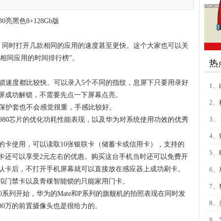
亮黑色8+128Gb版
X对比，同时打开几款相同的应用的速度甚至更快。这个大家也可以关
开相同应用的时间排行榜”。
热
解锁速度都比较快。可以录入5个不同的指纹，息屏下只要用录好
1、
屏成功解锁，不需要先点一下屏幕点亮。
2、
元买的保护套也不会感觉很重，手感比较好。
3、
麒麟980芯片的优化功耗性能表现，以及华为对系统使用功效的优秀
4、
饭堂的卡使用，可以读取10张银联卡（储蓄卡或信用卡），支持的
5、
卡还可以享受2元左右的优惠。购买这台手机当时还可以免费开
认卡后，不打开手机屏幕就可以直接放在感应器上成功刷卡。
6、
拟门禁卡以及青稞智能锁的只能家用门卡。
7、
20系列开始，华为的Mate和P系列的旗舰机的拍照表现在同时发
8、
00万的前置摄像头也是很给力的。
9、