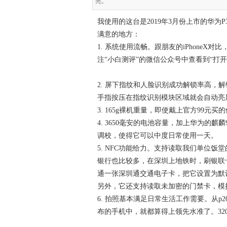
亮。
我使用的这台是2019年3月份上市的华为P30
满意的地方：
1. 系统使用流畅。跟朋友的iPhone
注“小白测评”的微信公众号中查看到“打
2. 屏下指纹和人脸识别成功解锁率高，
手指按压在指纹识别模块区域就会自动亮
3. 165g裸机重量，即使戴上官方99
4. 3650毫安的电池容量，加上华为的
调校，使得它可以中度日常使用一天。
5. NFC功能给力。支持读取我们单位
银行也比较多，在深圳上地铁时，刷银联
通一张深圳通交通电子卡，把它设置为默
另外，它还支持读取未加密的门禁卡，模
6. 拍照基本满足日常生活工作需要。从p
布的手机中，就都算得上领先水准了。32