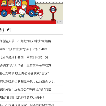
广告
点排行
白色情人节，不如把“航天科技”送给她
林峰："疫后旅游"怎么干？增长40%
【全球蔓延】各国口罩缺口状况一览
致敬抗“疫”工作者，星群携手亲邻助力
暖心女神节 线上办公秒变联欢“现场”
摩托罗拉新出的翻盖手机，让我重新认识
独家分析！远程办公与病毒会“疫”同退
美团“春归计划”新招超15万骑手 9
为什么越发达的国家，越不流行移动支付