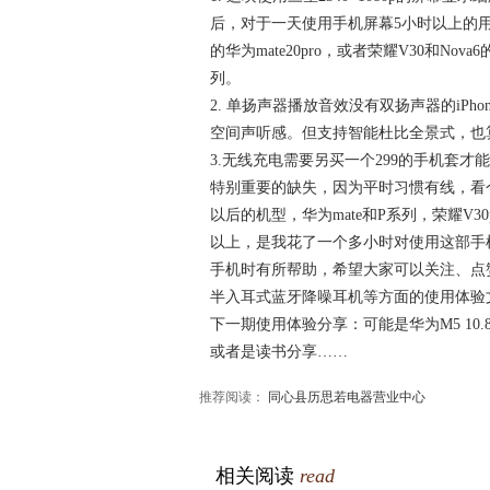
后，对于一天使用手机屏幕5小时以上的
的华为mate20pro，或者荣耀V30和No
列。
2. 单扬声器播放音效没有双扬声器的iPhone
空间声听感。但支持智能杜比全景式，也
3.无线充电需要另买一个299的手机套
特别重要的缺失，因为平时习惯有线，看个人
以后的机型，华为mate和P系列，荣耀V3
以上，是我花了一个多小时对使用这部手
手机时有所帮助，希望大家可以关注、点赞、
半入耳式蓝牙降噪耳机等方面的使用体验
下一期使用体验分享：可能是华为M5 10.8英
或者是读书分享……
推荐阅读：
同心县历思若电器营业中心
相关阅读
read