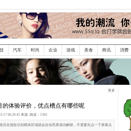
技
汽车
时尚
企业
游戏
美食
商讯
消费
更多
个月的体验评价，优点槽点有哪些呢
03-17 06:20:45 来源:
阅读：1503
指按压在指纹识别模块区域就会自动亮屏成功解锁，不需要先点一下屏幕点