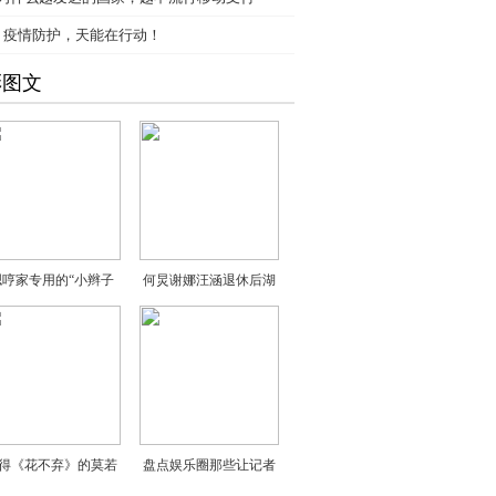
、
疫情防护，天能在行动！
彩图文
嗯哼家专用的“小辫子
何炅谢娜汪涵退休后湖
得《花不弃》的莫若
盘点娱乐圈那些让记者