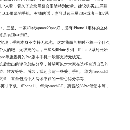
用户来看，看久了这块屏幕会眼睛特别疲劳。建议购买2K屏幕
va6的LCD屏幕的手机。有钱的话，也可以选三星s10+或者一加7系
、三星、一家和华为mate20pro好，没有iPhone11那样的立体
算是表现中等吧。
才能实现，手机本身不支持无线充。这对我而言暂时不算一个什么
的吧。无线充的话，三星S和Note系列，iPhone8系列开始
0pro等旗舰机的Pro版本手机一般都支持无线充。
机后做出的评价总结分享，希望可以对大家在选择合适自己的
转发等等。后续，我还会写一些关于手机、华为freebuds3
文章，甚至包括个人阅读书籍的一些心得分享等。
寸平板、iPhone11、华为watchGT、惠普战66Pro笔记本等，