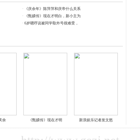
·
《庆余年》陈萍萍和庆帝什么关系
·
《甄嬛传》现在才明白，新小主为
·
6岁嗯哼说被同学取外号很难受，
《庆余
《甄嬛传》现在才明
新浪娱乐记者发文怒