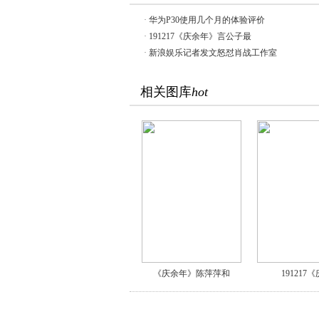
·
华为P30使用几个月的体验评价
·
191217《庆余年》言公子最
·
新浪娱乐记者发文怒怼肖战工作室
相关图库
hot
《庆余年》陈萍萍和
191217