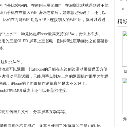
信号也是比较好的。在使用三星S10时，在深圳北站就遇到过不能
10
为手机在在输入WiFi密码连接后，如果忘记密码了，还可以
如在万能WiFi钥匙APP上连接别人的WiFi后，就可以通过
精
中的中上水平，毕竟比起iPhone最高支持的18w，要快上不少。
，在使用的三星OLED 屏幕上更省电，图标和过渡动画比之前都进步
格。
位导航和北斗等。
滑动就可以返回，比iPhone的只能在左边侧边滑动屏幕返回方便
能在左边滑动屏幕返回，只能用手点到左上角的返回操作那里才能返
说，iPhone的全面屏操作逻辑真的是太不又好了。
eebuds3在EMUI系统上还可以开盖秒连接。
。
脑可以实现互传照片文件、分享屏幕互动等等。
觉
显示细腻程度真的不算很好，尤其是使用了2K屏幕的三星s10对比